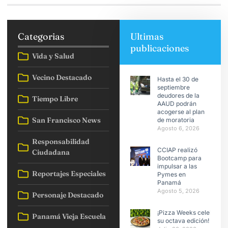
Categorias
Ultimas
publicaciones
Vida y Salud
Vecino Destacado
Hasta el 30 de
septiembre
deudores de la
Tiempo Libre
AAUD podrán
acogerse al plan
San Francisco News
de moratoria
Agosto 6, 2026
Responsabilidad
CCIAP realizó
Ciudadana
Bootcamp para
impulsar a las
Reportajes Especiales
Pymes en
Panamá
Agosto 5, 2026
Personaje Destacado
¡Pizza Weeks celebra
Panamá Vieja Escuela
su octava edición!