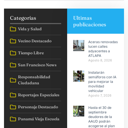
Categorias
Ultimas
publicaciones
Vida y Salud
Vecino Destacado
Aceras renovadas
lucen calles
adyacentes a
Tiempo Libre
ATLAPA
Agosto 8, 2026
San Francisco News
Instalarán
Responsabilidad
semáforos con IA
para mejorar la
Ciudadana
movilidad
vehicular
Reportajes Especiales
Agosto 7, 2026
Personaje Destacado
Hasta el 30 de
septiembre
deudores de la
Panamá Vieja Escuela
AAUD podrán
acogerse al plan