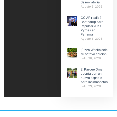
de moratoria
Agosto 6, 2026
CCIAP realizó
Bootcamp para
impulsar a las
Pymes en
Panamá
Agosto 5, 2026
¡Pizza Weeks celebra
su octava edición!
Julio 30, 2026
El Parque Omar
cuenta con un
nuevo espacio
para las mascotas
Julio 23, 2026