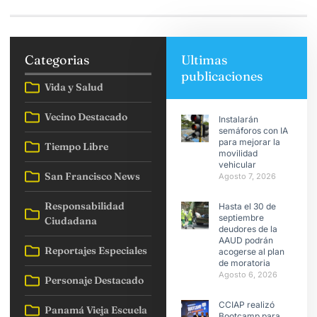
Categorias
Ultimas
publicaciones
Vida y Salud
Vecino Destacado
Instalarán
semáforos con IA
para mejorar la
Tiempo Libre
movilidad
vehicular
San Francisco News
Agosto 7, 2026
Responsabilidad
Hasta el 30 de
septiembre
Ciudadana
deudores de la
AAUD podrán
Reportajes Especiales
acogerse al plan
de moratoria
Agosto 6, 2026
Personaje Destacado
CCIAP realizó
Panamá Vieja Escuela
Bootcamp para