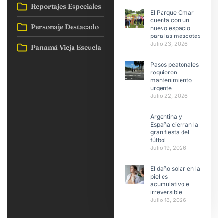
Reportajes Especiales
El Parque Omar
cuenta con un
Personaje Destacado
nuevo espacio
para las mascotas
Julio 23, 2026
Panamá Vieja Escuela
Pasos peatonales
requieren
mantenimiento
urgente
Julio 22, 2026
Argentina y
España cierran la
gran fiesta del
fútbol
Julio 19, 2026
El daño solar en la
piel es
acumulativo e
irreversible
Julio 18, 2026