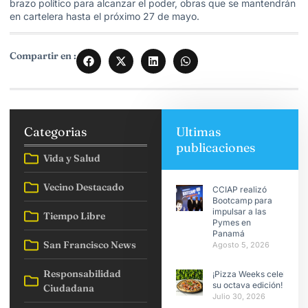
brazo político para alcanzar el poder, obras que se mantendrán
en cartelera hasta el próximo 27 de mayo.
Compartir en :
Categorias
Ultimas
publicaciones
Vida y Salud
Vecino Destacado
CCIAP realizó
Bootcamp para
impulsar a las
Tiempo Libre
Pymes en
Panamá
San Francisco News
Agosto 5, 2026
Responsabilidad
¡Pizza Weeks celebra
su octava edición!
Ciudadana
Julio 30, 2026