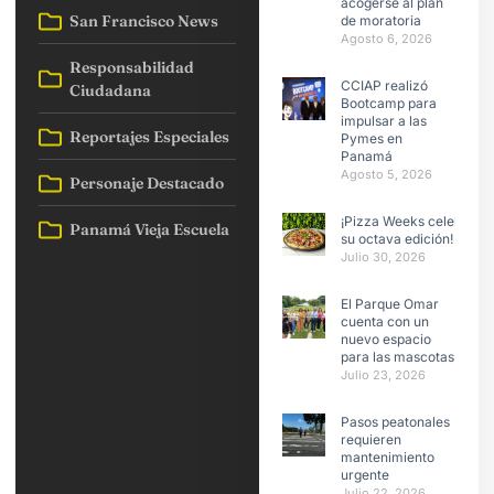
acogerse al plan
San Francisco News
de moratoria
Agosto 6, 2026
Responsabilidad
CCIAP realizó
Ciudadana
Bootcamp para
impulsar a las
Reportajes Especiales
Pymes en
Panamá
Agosto 5, 2026
Personaje Destacado
¡Pizza Weeks celebra
Panamá Vieja Escuela
su octava edición!
Julio 30, 2026
El Parque Omar
cuenta con un
nuevo espacio
para las mascotas
Julio 23, 2026
Pasos peatonales
requieren
mantenimiento
urgente
Julio 22, 2026