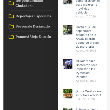
Responsabilidad
semáforos con IA
para mejorar la
Ciudadana
movilidad
vehicular
Reportajes Especiales
Agosto 7, 2026
Personaje Destacado
Hasta el 30 de
septiembre
deudores de la
Panamá Vieja Escuela
AAUD podrán
acogerse al plan
de moratoria
Agosto 6, 2026
CCIAP realizó
Bootcamp para
impulsar a las
Pymes en
Panamá
Agosto 5, 2026
¡Pizza Weeks celebra
su octava edición!
Julio 30, 2026
El Parque Omar