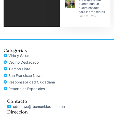
cuenta con un
nuevo espacio
para las mascotas
Julio 23, 2026
Categorías
Vida y Salud
Vecino Destacado
Tiempo Libre
San Francisco News
Responsabilidad Ciudadana
Reportajes Especiales
Contacto
cdenews@tucmunidad.com.pa
Dirección