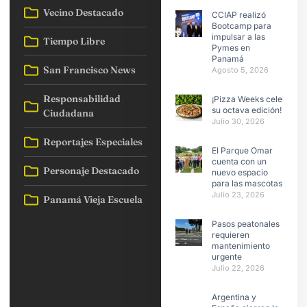
Vecino Destacado
CCIAP realizó
Bootcamp para
impulsar a las
Tiempo Libre
Pymes en
Panamá
San Francisco News
Agosto 5, 2026
Responsabilidad
¡Pizza Weeks celebra
su octava edición!
Ciudadana
Julio 30, 2026
Reportajes Especiales
El Parque Omar
cuenta con un
Personaje Destacado
nuevo espacio
para las mascotas
Julio 23, 2026
Panamá Vieja Escuela
Pasos peatonales
requieren
mantenimiento
urgente
Julio 22, 2026
Argentina y