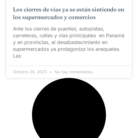
Los cierres de vías ya se están sintiendo en
los supermercados y comercios
Ante los cierres de puentes, autopistas,
carreteras, calles y vías prinicipales en Panamá
y en provincias, el desabastecimiento en
supermercados ya protagoniza los anaqueles.
Las
Octubre 26, 2023
No hay comentarios