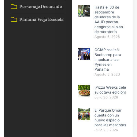
Personaje Destacado
Hasta el 30 de
septiembre
deudores de la
Panamá Vieja Escuela
AAUD podrán
acogerse al plan
de moratoria
Agosto 6, 2026
CCIAP realizó
Bootcamp para
impulsar a las
Pymes en
Panamá
Agosto 5, 2026
¡Pizza Weeks celebra
su octava edición!
Julio 30, 2026
El Parque Omar
cuenta con un
nuevo espacio
para las mascotas
Julio 23, 2026