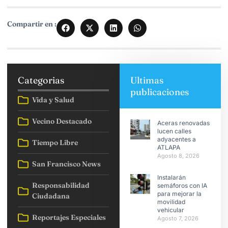
Compartir en :
Categorias
Ultimas
publicaciones
Vida y Salud
Vecino Destacado
Aceras renovadas
lucen calles
adyacentes a
Tiempo Libre
ATLAPA
Agosto 8, 2026
San Francisco News
Instalarán
Responsabilidad
semáforos con IA
para mejorar la
Ciudadana
movilidad
vehicular
Reportajes Especiales
Agosto 7, 2026