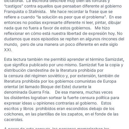
dictatorial. La escritora describe muy bien las torturas y
“castigos” contra aquellos que pensaban diferente al gobierno
Franquista o Stalinista. Me hace recordar la frase que se
refiere a cuando “la solución es peor que el problema”. En ese
entonces no podías expresarte diferente ni leer, pintar, dibujar
nada que no fuera a favor de estos gobiernos. Me hizo
reflexionar en cómo está nuestra libertad de expresión hoy. No
dudamos que esos episodios se repiten en algunos rincones del
mundo, pero de una manera un poco diferente en este siglo
XXI.
Esta lectura también me permitió aprender el término Samizdat
,
que significa publicado por uno mismo. Samizdat fue la copia y
distribución clandestina de la literatura prohibida por
la censura del régimen soviético y, por extensión, también de
literatura prohibida por los gobiernos comunistas de Europa
oriental (el llamado Bloque del Este) durante la
denominada Guerra Fría. De esa manera, muchas veces
los disidentes lograban sortear la fuerte censura política para
expresar ideas u opiniones contrarias al gobierno. Estos
escritos y libros prohibidos eran escondidos debajo de los
colchones, en las plantillas de los zapatos, en el fonde de las
cacerolas.
A pesar de esta censura, las personas memorizaban los