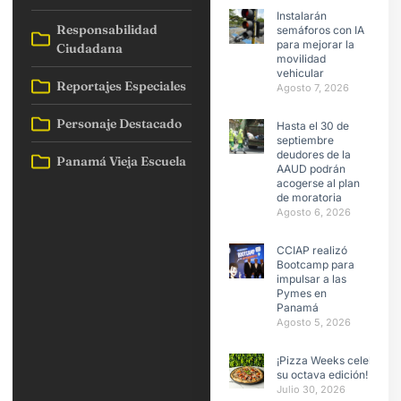
Instalarán
Responsabilidad
semáforos con IA
para mejorar la
Ciudadana
movilidad
vehicular
Reportajes Especiales
Agosto 7, 2026
Personaje Destacado
Hasta el 30 de
septiembre
deudores de la
Panamá Vieja Escuela
AAUD podrán
acogerse al plan
de moratoria
Agosto 6, 2026
CCIAP realizó
Bootcamp para
impulsar a las
Pymes en
Panamá
Agosto 5, 2026
¡Pizza Weeks celebra
su octava edición!
Julio 30, 2026