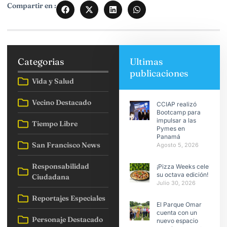
Compartir en :
Categorias
Ultimas
publicaciones
Vida y Salud
Vecino Destacado
CCIAP realizó
Bootcamp para
impulsar a las
Tiempo Libre
Pymes en
Panamá
San Francisco News
Agosto 5, 2026
Responsabilidad
¡Pizza Weeks celebra
su octava edición!
Ciudadana
Julio 30, 2026
Reportajes Especiales
El Parque Omar
cuenta con un
Personaje Destacado
nuevo espacio