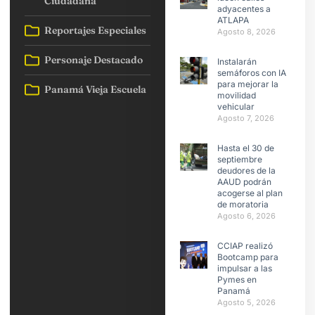
Ciudadana
adyacentes a
ATLAPA
Reportajes Especiales
Agosto 8, 2026
Personaje Destacado
Instalarán
semáforos con IA
para mejorar la
Panamá Vieja Escuela
movilidad
vehicular
Agosto 7, 2026
Hasta el 30 de
septiembre
deudores de la
AAUD podrán
acogerse al plan
de moratoria
Agosto 6, 2026
CCIAP realizó
Bootcamp para
impulsar a las
Pymes en
Panamá
Agosto 5, 2026