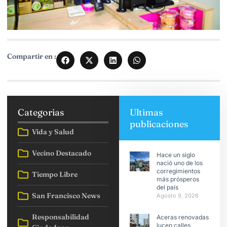
Compartir en :
Categorias
Ultimas
publicaciones
Vida y Salud
Vecino Destacado
Hace un siglo
nació uno de los
corregimientos
Tiempo Libre
más prósperos
del país
San Francisco News
Agosto 9, 2026
Responsabilidad
Aceras renovadas
lucen calles