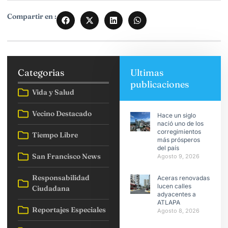
Compartir en :
Categorias
Ultimas
publicaciones
Vida y Salud
Vecino Destacado
Hace un siglo
nació uno de los
corregimientos
Tiempo Libre
más prósperos
del país
San Francisco News
Agosto 9, 2026
Responsabilidad
Aceras renovadas
lucen calles
Ciudadana
adyacentes a
ATLAPA
Reportajes Especiales
Agosto 8, 2026