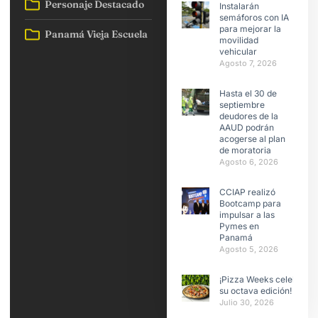
Personaje Destacado
Instalarán
semáforos con IA
para mejorar la
Panamá Vieja Escuela
movilidad
vehicular
Agosto 7, 2026
Hasta el 30 de
septiembre
deudores de la
AAUD podrán
acogerse al plan
de moratoria
Agosto 6, 2026
CCIAP realizó
Bootcamp para
impulsar a las
Pymes en
Panamá
Agosto 5, 2026
¡Pizza Weeks celebra
su octava edición!
Julio 30, 2026