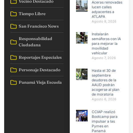
Vecino Destacado
Aceras renovadas
lucen calles
adyacentes a
Tiempo Libre
ATLAPA
Agosto 8, 2026
San Francisco News
Instalarán
Responsabilidad
semáforos con IA
para mejorar la
Ciudadana
movilidad
vehicular
Reportajes Especiales
Agosto 7, 2026
Personaje Destacado
Hasta el 30 de
septiembre
deudores de la
Panamá Vieja Escuela
AAUD podrán
acogerse al plan
de moratoria
Agosto 6, 2026
CCIAP realizó
Bootcamp para
impulsar a las
Pymes en
Panamá