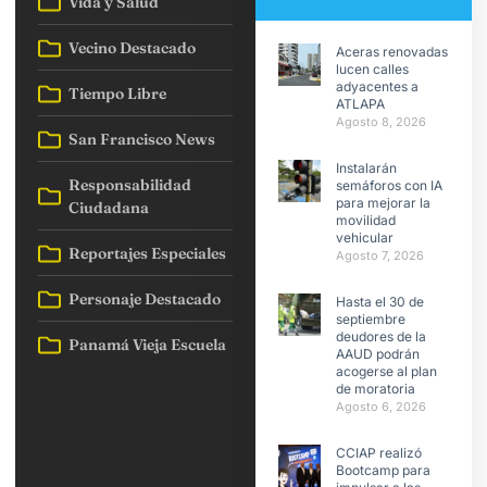
Vida y Salud
Vecino Destacado
Aceras renovadas
lucen calles
adyacentes a
Tiempo Libre
ATLAPA
Agosto 8, 2026
San Francisco News
Instalarán
Responsabilidad
semáforos con IA
para mejorar la
Ciudadana
movilidad
vehicular
Reportajes Especiales
Agosto 7, 2026
Personaje Destacado
Hasta el 30 de
septiembre
deudores de la
Panamá Vieja Escuela
AAUD podrán
acogerse al plan
de moratoria
Agosto 6, 2026
CCIAP realizó
Bootcamp para