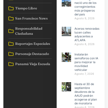
nació uno de los
corregimientos
Tiempo Libre
más prósperos
del país
San Francisco News
Agosto 9, 2026
Responsabilidad
Aceras renovadas
lucen calles
Ciudadana
adyacentes a
ATLAPA
Reportajes Especiales
Agosto 8, 2026
Personaje Destacado
Instalarán
semáforos con IA
para mejorar la
Panamá Vieja Escuela
movilidad
vehicular
Agosto 7, 2026
Hasta el 30 de
septiembre
deudores de la
AAUD podrán
acogerse al plan
de moratoria
Agosto 6, 2026