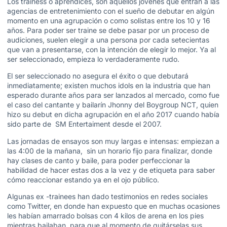
Los trainess o aprendices, son aquellos jóvenes que entran a las
agencias de entretenimiento con el sueño de debutar en algún
momento en una agrupación o como solistas entre los 10 y 16
años. Para poder ser traine se debe pasar por un proceso de
audiciones, suelen elegir a una persona por cada setecientas
que van a presentarse, con la intención de elegir lo mejor. Ya al
ser seleccionado, empieza lo verdaderamente rudo.
El ser seleccionado no asegura el éxito o que debutará
inmediatamente; existen muchos idols en la industria que han
esperado durante años para ser lanzados al mercado, como fue
el caso del cantante y bailarín Jhonny del Boygroup NCT, quien
hizo su debut en dicha agrupación en el año 2017 cuando había
sido parte de SM Entertaiment desde el 2007.
Las jornadas de ensayos son muy largas e intensas: empiezan a
las 4:00 de la mañana, sin un horario fijo para finalizar, donde
hay clases de canto y baile, para poder perfeccionar la
habilidad de hacer estas dos a la vez y de etiqueta para saber
cómo reaccionar estando ya en el ojo público.
Algunas ex -trainees han dado testimonios en redes sociales
como Twitter, en donde han expuesto que en muchas ocasiones
les habían amarrado bolsas con 4 kilos de arena en los pies
mientras bailaban, para que al momento de quitárselas sus