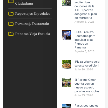
septiembre
Ciudadana
deudores de la
AAUD podrán
Reportajes Especiales
acogerse al plan
de moratoria
Agosto 6, 2026
Personaje Destacado
CCIAP realizó
Panamá Vieja Escuela
Bootcamp para
impulsar a las
Pymes en
Panamá
Agosto 5, 2026
¡Pizza Weeks celebra
su octava edición!
Julio 30, 2026
El Parque Omar
cuenta con un
nuevo espacio
para las mascotas
Julio 23, 2026
Pasos peatonales