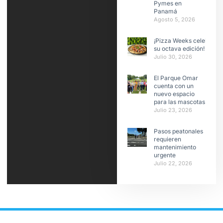
Pymes en
Panamá
Agosto 5, 2026
¡Pizza Weeks celebra
su octava edición!
Julio 30, 2026
El Parque Omar
cuenta con un
nuevo espacio
para las mascotas
Julio 23, 2026
Pasos peatonales
requieren
mantenimiento
urgente
Julio 22, 2026