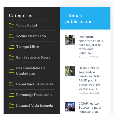
Categorias
Ultimas
publicaciones
Vida y Salud
Vecino Destacado
Instalarán
semáforos con IA
para mejorar la
Tiempo Libre
movilidad
vehicular
San Francisco News
Agosto 7, 2026
Responsabilidad
Hasta el 30 de
septiembre
Ciudadana
deudores de la
AAUD podrán
Reportajes Especiales
acogerse al plan
de moratoria
Agosto 6, 2026
Personaje Destacado
CCIAP realizó
Panamá Vieja Escuela
Bootcamp para
impulsar a las