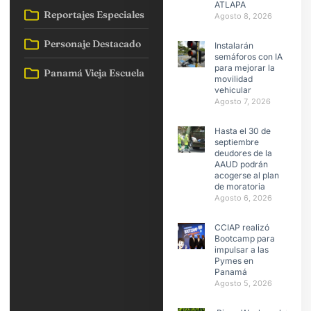
ATLAPA
Reportajes Especiales
Agosto 8, 2026
Personaje Destacado
Instalarán
semáforos con IA
para mejorar la
Panamá Vieja Escuela
movilidad
vehicular
Agosto 7, 2026
Hasta el 30 de
septiembre
deudores de la
AAUD podrán
acogerse al plan
de moratoria
Agosto 6, 2026
CCIAP realizó
Bootcamp para
impulsar a las
Pymes en
Panamá
Agosto 5, 2026