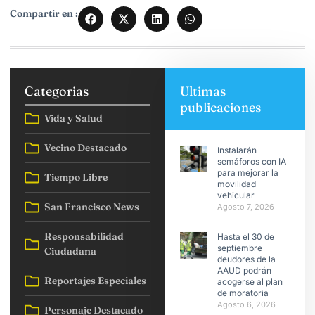
Compartir en :
Categorias
Ultimas
publicaciones
Vida y Salud
Vecino Destacado
Instalarán
semáforos con IA
para mejorar la
Tiempo Libre
movilidad
vehicular
San Francisco News
Agosto 7, 2026
Responsabilidad
Hasta el 30 de
septiembre
Ciudadana
deudores de la
AAUD podrán
Reportajes Especiales
acogerse al plan
de moratoria
Agosto 6, 2026
Personaje Destacado