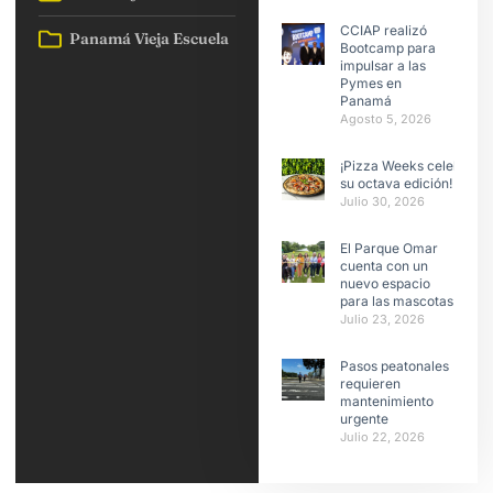
CCIAP realizó
Panamá Vieja Escuela
Bootcamp para
impulsar a las
Pymes en
Panamá
Agosto 5, 2026
¡Pizza Weeks celebra
su octava edición!
Julio 30, 2026
El Parque Omar
cuenta con un
nuevo espacio
para las mascotas
Julio 23, 2026
Pasos peatonales
requieren
mantenimiento
urgente
Julio 22, 2026