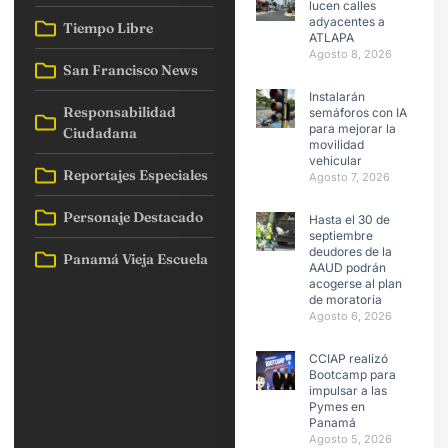
lucen calles
adyacentes a
Tiempo Libre
ATLAPA
Agosto 8, 2026
San Francisco News
Instalarán
Responsabilidad
semáforos con IA
para mejorar la
Ciudadana
movilidad
vehicular
Reportajes Especiales
Agosto 7, 2026
Personaje Destacado
Hasta el 30 de
septiembre
deudores de la
Panamá Vieja Escuela
AAUD podrán
acogerse al plan
de moratoria
Agosto 6, 2026
CCIAP realizó
Bootcamp para
impulsar a las
Pymes en
Panamá
Agosto 5, 2026