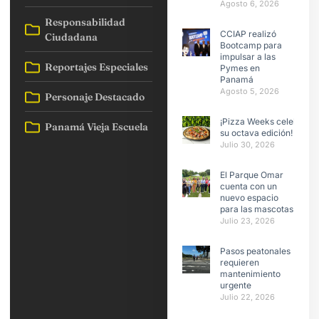
Agosto 6, 2026
Responsabilidad
CCIAP realizó
Ciudadana
Bootcamp para
impulsar a las
Reportajes Especiales
Pymes en
Panamá
Agosto 5, 2026
Personaje Destacado
¡Pizza Weeks celebra
Panamá Vieja Escuela
su octava edición!
Julio 30, 2026
El Parque Omar
cuenta con un
nuevo espacio
para las mascotas
Julio 23, 2026
Pasos peatonales
requieren
mantenimiento
urgente
Julio 22, 2026