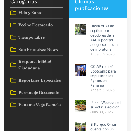
Categorias
Ultimas
publicaciones
Vida y Salud
Vecino Destacado
Hasta el 30 de
septiembre
deudores de la
Tiempo Libre
AAUD podrán
acogerse al plan
San Francisco News
de moratoria
Agosto 6, 2026
Responsabilidad
CCIAP realizó
Ciudadana
Bootcamp para
impulsar a las
Reportajes Especiales
Pymes en
Panamá
Agosto 5, 2026
Personaje Destacado
¡Pizza Weeks celebra
Panamá Vieja Escuela
su octava edición!
Julio 30, 2026
El Parque Omar
cuenta con un