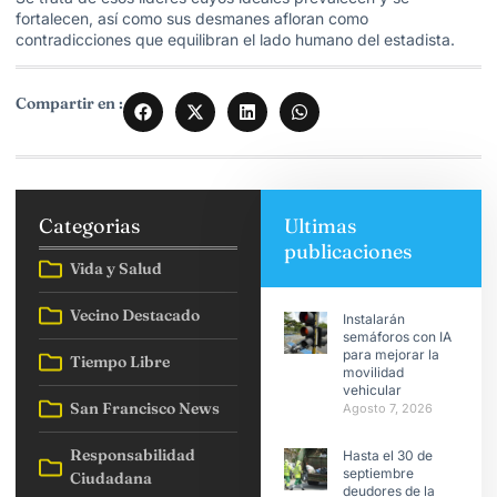
fortalecen, así como sus desmanes afloran como
contradicciones que equilibran el lado humano del estadista.
Compartir en :
Categorias
Ultimas
publicaciones
Vida y Salud
Vecino Destacado
Instalarán
semáforos con IA
para mejorar la
Tiempo Libre
movilidad
vehicular
San Francisco News
Agosto 7, 2026
Responsabilidad
Hasta el 30 de
septiembre
Ciudadana
deudores de la