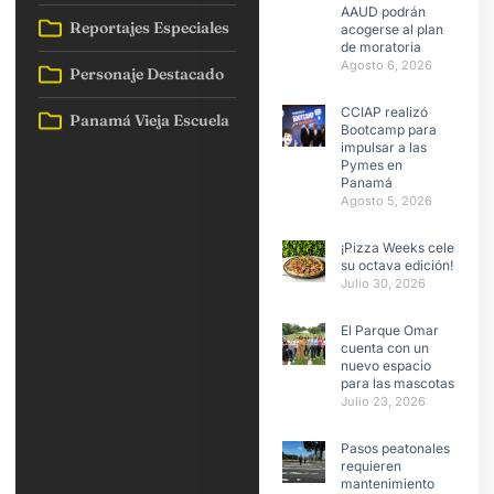
AAUD podrán
Reportajes Especiales
acogerse al plan
de moratoria
Agosto 6, 2026
Personaje Destacado
CCIAP realizó
Panamá Vieja Escuela
Bootcamp para
impulsar a las
Pymes en
Panamá
Agosto 5, 2026
¡Pizza Weeks celebra
su octava edición!
Julio 30, 2026
El Parque Omar
cuenta con un
nuevo espacio
para las mascotas
Julio 23, 2026
Pasos peatonales
requieren
mantenimiento