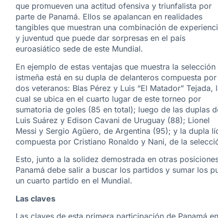
que promueven una actitud ofensiva y triunfalista por
parte de Panamá. Ellos se apalancan en realidades
tangibles que muestran una combinación de experienc
y juventud que puede dar sorpresas en el país
euroasiático sede de este Mundial.
En ejemplo de estas ventajas que muestra la selección
istmeña está en su dupla de delanteros compuesta por
dos veteranos: Blas Pérez y Luis “El Matador” Tejada, 
cual se ubica en el cuarto lugar de este torneo por
sumatoria de goles (85 en total); luego de las duplas d
Luis Suárez y Edison Cavani de Uruguay (88); Lionel
Messi y Sergio Agüero, de Argentina (95); y la dupla lí
compuesta por Cristiano Ronaldo y Nani, de la selecci
Esto, junto a la solidez demostrada en otras posicione
Panamá debe salir a buscar los partidos y sumar los pu
un cuarto partido en el Mundial.
Las claves
Las claves de esta primera participación de Panamá e