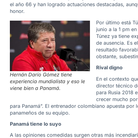
el año 66 y han logrado actuaciones destacadas, aunque
honor.
Por último está T
junio a la 1 pm e
Túnez ya tiene ex
de ausencia. Es 
resultado favorab
obstante, subestim
Rival digno
Hernán Darío Gómez tiene
En el contexto q
experiencia mundialista y eso le
director técnico 
viene bien a Panamá.
para Rusia 2018 es
crecer mucho por
para Panamá”. El entrenador colombiano apuesta por lo
panameños de su equipo.
Panamá tiene lo suyo
A las opiniones comedidas surgen otras más incendiar