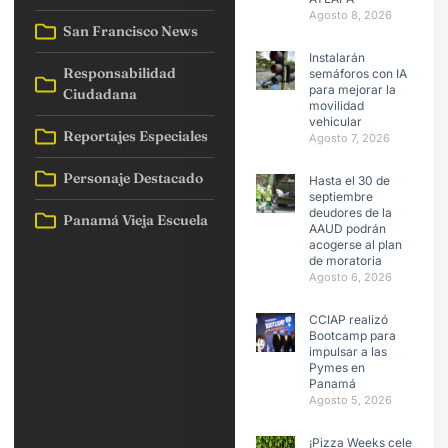
Agosto 8, 2026
San Francisco News
Instalarán
Responsabilidad
semáforos con IA
para mejorar la
Ciudadana
movilidad
vehicular
Reportajes Especiales
Agosto 7, 2026
Personaje Destacado
Hasta el 30 de
septiembre
deudores de la
Panamá Vieja Escuela
AAUD podrán
acogerse al plan
de moratoria
Agosto 6, 2026
CCIAP realizó
Bootcamp para
impulsar a las
Pymes en
Panamá
Agosto 5, 2026
¡Pizza Weeks celebra