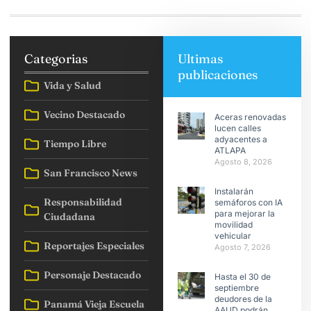
Categorias
Ultimas
publicaciones
Vida y Salud
Vecino Destacado
Aceras renovadas
lucen calles
adyacentes a
Tiempo Libre
ATLAPA
Agosto 8, 2026
San Francisco News
Instalarán
Responsabilidad
semáforos con IA
para mejorar la
Ciudadana
movilidad
vehicular
Reportajes Especiales
Agosto 7, 2026
Personaje Destacado
Hasta el 30 de
septiembre
deudores de la
Panamá Vieja Escuela
AAUD podrán