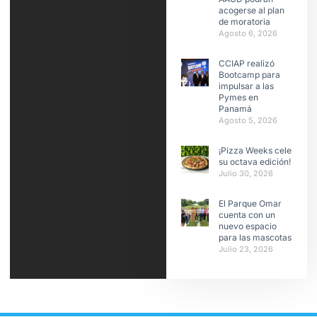
acogerse al plan
de moratoria
Agosto 6, 2026
CCIAP realizó
Bootcamp para
impulsar a las
Pymes en
Panamá
Agosto 5, 2026
¡Pizza Weeks celebra
su octava edición!
Julio 30, 2026
El Parque Omar
cuenta con un
nuevo espacio
para las mascotas
Julio 23, 2026