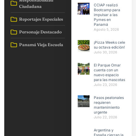
CCIAP realizó
Ciudadana
Bootcamp para
impulsar a las
Reportajes Especiales
Pymes en
Panamá
Agosto 5, 2026
Personaje Destacado
¡Pizza Weeks celebra
Panamá Vieja Escuela
su octava edición!
Julio 30, 2026
El Parque Omar
cuenta con un
nuevo espacio
para las mascotas
Julio 23, 2026
Pasos peatonales
requieren
mantenimiento
urgente
Julio 22, 2026
Argentina y
España cierran la