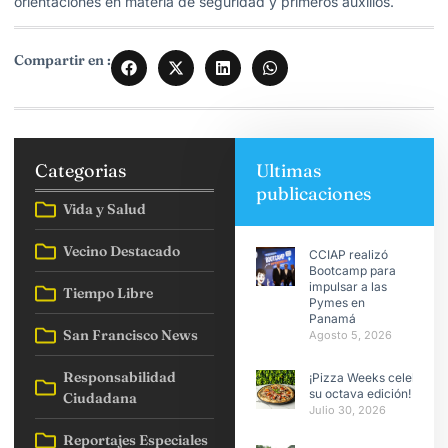
orientaciones en materia de seguridad y primeros auxilios.
Compartir en :
Categorias
Ultimas
publicaciones
Vida y Salud
Vecino Destacado
CCIAP realizó
Bootcamp para
impulsar a las
Tiempo Libre
Pymes en
Panamá
San Francisco News
Agosto 5, 2026
Responsabilidad
¡Pizza Weeks celebra
su octava edición!
Ciudadana
Julio 30, 2026
Reportajes Especiales