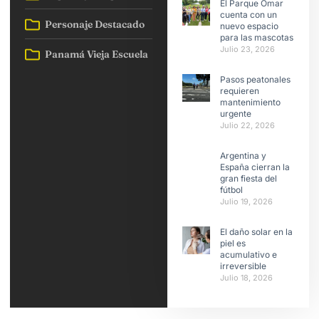
El Parque Omar
cuenta con un
Personaje Destacado
nuevo espacio
para las mascotas
Julio 23, 2026
Panamá Vieja Escuela
Pasos peatonales
requieren
mantenimiento
urgente
Julio 22, 2026
Argentina y
España cierran la
gran fiesta del
fútbol
Julio 19, 2026
El daño solar en la
piel es
acumulativo e
irreversible
Julio 18, 2026