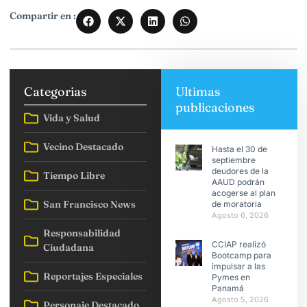
Compartir en :
Categorias
Ultimas
publicaciones
Vida y Salud
Vecino Destacado
Hasta el 30 de
septiembre
deudores de la
Tiempo Libre
AAUD podrán
acogerse al plan
San Francisco News
de moratoria
Agosto 6, 2026
Responsabilidad
CCIAP realizó
Ciudadana
Bootcamp para
impulsar a las
Reportajes Especiales
Pymes en
Panamá
Agosto 5, 2026
Personaje Destacado