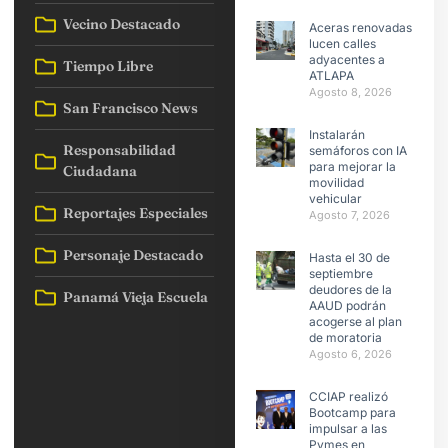
Vecino Destacado
Aceras renovadas
lucen calles
adyacentes a
Tiempo Libre
ATLAPA
Agosto 8, 2026
San Francisco News
Instalarán
Responsabilidad
semáforos con IA
para mejorar la
Ciudadana
movilidad
vehicular
Reportajes Especiales
Agosto 7, 2026
Personaje Destacado
Hasta el 30 de
septiembre
deudores de la
Panamá Vieja Escuela
AAUD podrán
acogerse al plan
de moratoria
Agosto 6, 2026
CCIAP realizó
Bootcamp para
impulsar a las
Pymes en