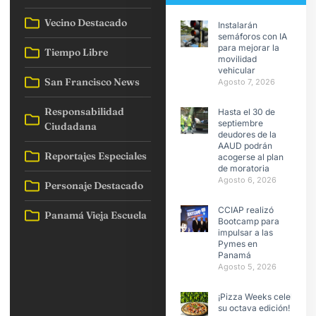
Vecino Destacado
Instalarán
semáforos con IA
para mejorar la
Tiempo Libre
movilidad
vehicular
San Francisco News
Agosto 7, 2026
Responsabilidad
Hasta el 30 de
septiembre
Ciudadana
deudores de la
AAUD podrán
Reportajes Especiales
acogerse al plan
de moratoria
Agosto 6, 2026
Personaje Destacado
CCIAP realizó
Panamá Vieja Escuela
Bootcamp para
impulsar a las
Pymes en
Panamá
Agosto 5, 2026
¡Pizza Weeks celebra
su octava edición!