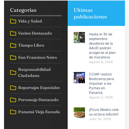
Categorias
Ultimas
publicaciones
Vida y Salud
Vecino Destacado
Hasta el 30 de
septiembre
deudores de la
Tiempo Libre
AAUD podrán
acogerse al plan
San Francisco News
de moratoria
Agosto 6, 2026
Responsabilidad
CCIAP realizó
Ciudadana
Bootcamp para
impulsar a las
Reportajes Especiales
Pymes en
Panamá
Agosto 5, 2026
Personaje Destacado
¡Pizza Weeks celebra
Panamá Vieja Escuela
su octava edición!
Julio 30, 2026