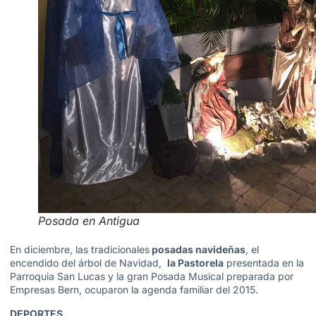
Posada en Antigua
En diciembre, las tradicionales
posadas navideñas
, el
encendido del árbol de Navidad,
la Pastorela
presentada en la
Parroquia San Lucas y la gran Posada Musical preparada por
Empresas Bern, ocuparon la agenda familiar del 2015.
DEPORTES