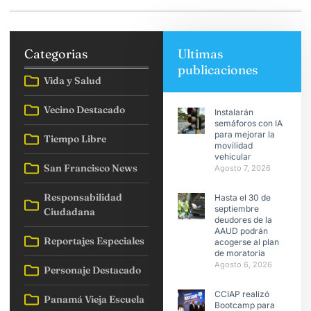
Categorias
Ultimas
publicaciones
Vida y Salud
Vecino Destacado
Instalarán
semáforos con IA
para mejorar la
Tiempo Libre
movilidad
vehicular
San Francisco News
Agosto 7, 2026
Responsabilidad
Hasta el 30 de
septiembre
Ciudadana
deudores de la
AAUD podrán
Reportajes Especiales
acogerse al plan
de moratoria
Agosto 6, 2026
Personaje Destacado
CCIAP realizó
Panamá Vieja Escuela
Bootcamp para