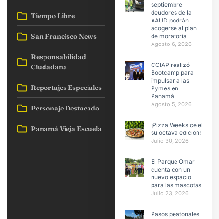
septiembre
deudores de la
Tiempo Libre
AAUD podrán
acogerse al plan
San Francisco News
de moratoria
Agosto 6, 2026
Responsabilidad
CCIAP realizó
Ciudadana
Bootcamp para
impulsar a las
Reportajes Especiales
Pymes en
Panamá
Agosto 5, 2026
Personaje Destacado
¡Pizza Weeks celebra
Panamá Vieja Escuela
su octava edición!
Julio 30, 2026
El Parque Omar
cuenta con un
nuevo espacio
para las mascotas
Julio 23, 2026
Pasos peatonales