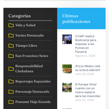
Categorias
Ultimas
publicaciones
Vida y Salud
Vecino Destacado
CCIAP realizó
Bootcamp para
impulsar a las
Tiempo Libre
Pymes en
Panamá
San Francisco News
Agosto 5, 2026
Responsabilidad
¡Pizza Weeks celebra
su octava edición!
Ciudadana
Julio 30, 2026
Reportajes Especiales
El Parque Omar
cuenta con un
Personaje Destacado
nuevo espacio
para las mascotas
Julio 23, 2026
Panamá Vieja Escuela