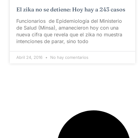
El zika no se detiene: Hoy hay a 243 casos
Funcionarios de Epidemiología del Ministerio
de Salud (Minsa), amanecieron hoy con una
nueva cifra que revela que el zika no muestra
intenciones de parar, sino todo
Abril 24, 2016
No hay comentarios