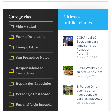
Categorias
Ultimas
publicaciones
Vida y Salud
Vecino Destacado
CCIAP realizó
Bootcamp para
impulsar a las
Tiempo Libre
Pymes en
Panamá
San Francisco News
Agosto 5, 2026
Responsabilidad
¡Pizza Weeks celebra
su octava edición!
Ciudadana
Julio 30, 2026
Reportajes Especiales
El Parque Omar
cuenta con un
Personaje Destacado
nuevo espacio
para las mascotas
Julio 23, 2026
Panamá Vieja Escuela