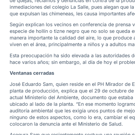
de quejas, reclamos y denuncias en contra de la produ
inmediaciones del colegio La Salle, pues alegan que l
que expulsan las chimeneas, les causa importantes af
Según explican los vecinos en conferencia de prensa v
especie de hollín o tizne negro que no solo se queda e
manera importante la calidad del aire, lo que produce a
viven en el área, principalmente a niños y a adultos m
Esta preocupación ha sido elevada a las autoridades d
hace varios años; sin embargo, al día de hoy el proble
Ventanas cerradas
José Eduardo Sam, quien reside en el PH Mirador de El
planta de producción, explica que el 29 de octubre de 
actual Ministerio del Ambiente, documento que estaba r
ubicado al lado de la planta. “En ese momento logram
auditoría ambiental que les exigía unos puntos de mej
ninguno de estos aspectos, como lo era, cambiar el eq
colocaron la denuncia ante el Ministerio de Salud.
Asegura Sam que recientemente sostuvo una reunión c