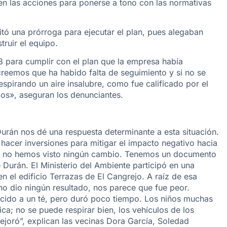
cen las acciones para ponerse a tono con las normativas
citó una prórroga para ejecutar el plan, pues alegaban
truir el equipo.
18 para cumplir con el plan que la empresa había
reemos que ha habido falta de seguimiento y si no se
pirando un aire insalubre, como fue calificado por el
dos», aseguran los denunciantes.
rán nos dé una respuesta determinante a esta situación.
hacer inversiones para mitigar el impacto negativo hacia
a, no hemos visto ningún cambio. Tenemos un documento
Durán. El Ministerio del Ambiente participó en una
en el edificio Terrazas de El Cangrejo. A raíz de esa
o dio ningún resultado, nos parece que fue peor.
cido a un té, pero duró poco tiempo. Los niños muchas
ica; no se puede respirar bien, los vehículos de los
mejoró”, explican las vecinas Dora García, Soledad