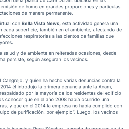
cción de la planta de Café Durán, ubicada en las
a emisión de humo en grandes proporciones y partículas
ectaciones de manera permanente.
irtual con
Bella Vista News,
esta actividad genera una
n cada superficie, también en el ambiente, afectando de
fecciones respiratorias a las cientos de familias que
ayores.
e salud y de ambiente en reiteradas ocasiones, desde
ma persiste, según aseguran los vecinos.
 Cangrejo, y quien ha hecho varias denuncias contra la
2014 él introdujo la primera denuncia ante la Anam,
espaldado por la mayoría de los residentes del edificio
os conocer que en el año 2008 había ocurrido una
oras, y que en el 2014 la empresa no había cumplido con
uipo de purificación, por ejemplo”. Luego, los vecinos
on la ingeniera Rosa Sánchez, gerente de producción de