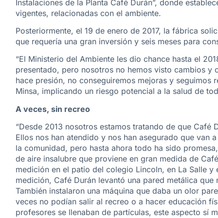
Instalaciones de la Planta Café Durán”, donde estable
vigentes, relacionadas con el ambiente.
Posteriormente, el 19 de enero de 2017, la fábrica soli
que requería una gran inversión y seis meses para cons
“El Ministerio del Ambiente les dio chance hasta el 20
presentado, pero nosotros no hemos visto cambios y c
hace presión, no conseguiremos mejoras y seguimos res
Minsa, implicando un riesgo potencial a la salud de to
A veces, sin recreo
“Desde 2013 nosotros estamos tratando de que Café Du
Ellos nos han atendido y nos han asegurado que van a 
la comunidad, pero hasta ahora todo ha sido promes
de aire insalubre que proviene en gran medida de Café 
medición en el patio del colegio Lincoln, en La Salle y 
medición, Café Durán levantó una pared metálica que n
También instalaron una máquina que daba un olor pare
veces no podían salir al recreo o a hacer educación fís
profesores se llenaban de partículas, este aspecto sí 