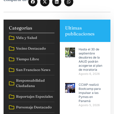
Categorias
Ultimas
publicaciones
Vida y Salud
Vecino Destacado
Hasta el 30 de
septiembre
deudores de la
Tiempo Libre
AAUD podrán
acogerse al plan
San Francisco News
de moratoria
Agosto 6, 2026
Responsabilidad
CCIAP realizó
Ciudadana
Bootcamp para
impulsar a las
Reportajes Especiales
Pymes en
Panamá
Agosto 5, 2026
Personaje Destacado