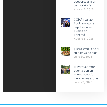
acogerse al plan
de moratoria
Agosto 6, 2026
CCIAP realizó
Bootcamp para
impulsar a las
Pymes en
Panamá
Agosto 5, 2026
¡Pizza Weeks celebra
su octava edición!
Julio 30, 2026
El Parque Omar
cuenta con un
nuevo espacio
para las mascotas
Julio 23, 2026