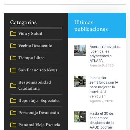
Categorias
Ultimas
publicaciones
Vida y Salud
Vecino Destacado
Aceras renovadas
lucen calles
adyacentes a
Tiempo Libre
ATLAPA
Agosto 8, 2026
San Francisco News
Instalarán
Responsabilidad
semáforos con IA
para mejorar la
Ciudadana
movilidad
vehicular
Reportajes Especiales
Agosto 7, 2026
Personaje Destacado
Hasta el 30 de
septiembre
deudores de la
Panamá Vieja Escuela
AAUD podrán