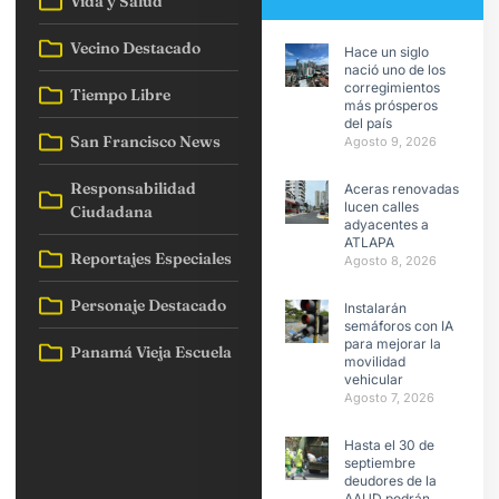
Vida y Salud
Vecino Destacado
Hace un siglo
nació uno de los
corregimientos
Tiempo Libre
más prósperos
del país
San Francisco News
Agosto 9, 2026
Responsabilidad
Aceras renovadas
lucen calles
Ciudadana
adyacentes a
ATLAPA
Reportajes Especiales
Agosto 8, 2026
Personaje Destacado
Instalarán
semáforos con IA
para mejorar la
Panamá Vieja Escuela
movilidad
vehicular
Agosto 7, 2026
Hasta el 30 de
septiembre
deudores de la
AAUD podrán