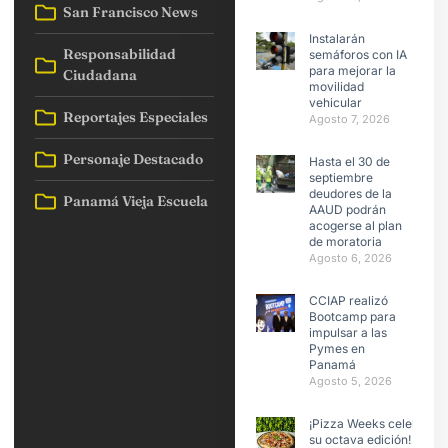
San Francisco News
Instalarán
Responsabilidad
semáforos con IA
para mejorar la
Ciudadana
movilidad
vehicular
Reportajes Especiales
Agosto 7, 2026
Personaje Destacado
Hasta el 30 de
septiembre
deudores de la
Panamá Vieja Escuela
AAUD podrán
acogerse al plan
de moratoria
Agosto 6, 2026
CCIAP realizó
Bootcamp para
impulsar a las
Pymes en
Panamá
Agosto 5, 2026
¡Pizza Weeks celebra
su octava edición!