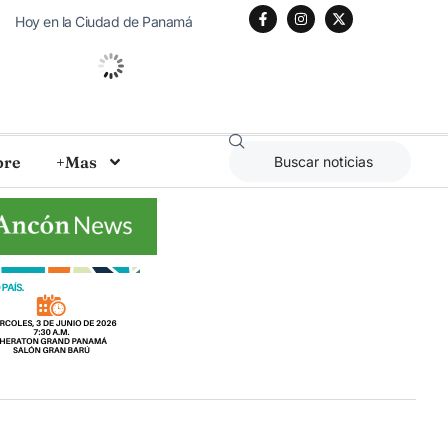
Hoy en la Ciudad de Panamá
36
°C
Algo De Nubes
bre
+Mas