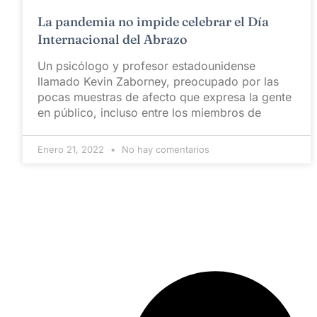
La pandemia no impide celebrar el Día
Internacional del Abrazo
Un psicólogo y profesor estadounidense
llamado Kevin Zaborney, preocupado por las
pocas muestras de afecto que expresa la gente
en público, incluso entre los miembros de
Enero 21, 2022
No hay comentarios