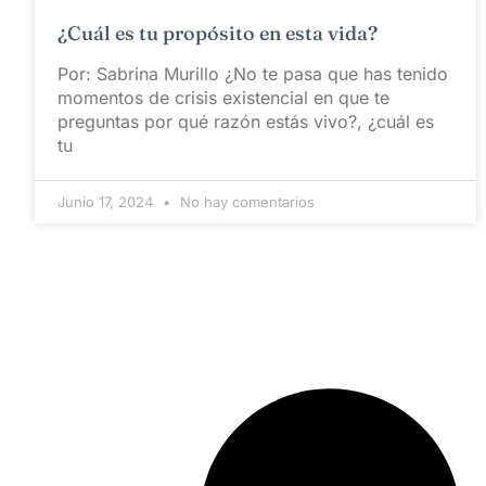
¿Cuál es tu propósito en esta vida?
Por: Sabrina Murillo ¿No te pasa que has tenido
momentos de crisis existencial en que te
preguntas por qué razón estás vivo?, ¿cuál es
tu
Junio 17, 2024
No hay comentarios