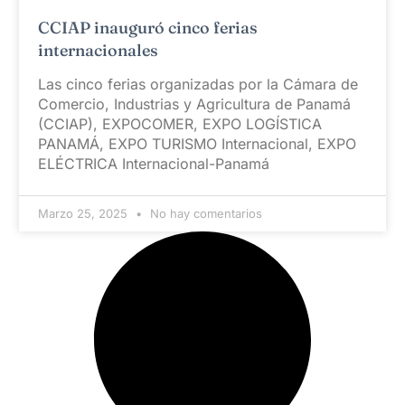
CCIAP inauguró cinco ferias
internacionales
Las cinco ferias organizadas por la Cámara de
Comercio, Industrias y Agricultura de Panamá
(CCIAP), EXPOCOMER, EXPO LOGÍSTICA
PANAMÁ, EXPO TURISMO Internacional, EXPO
ELÉCTRICA Internacional-Panamá
Marzo 25, 2025
No hay comentarios