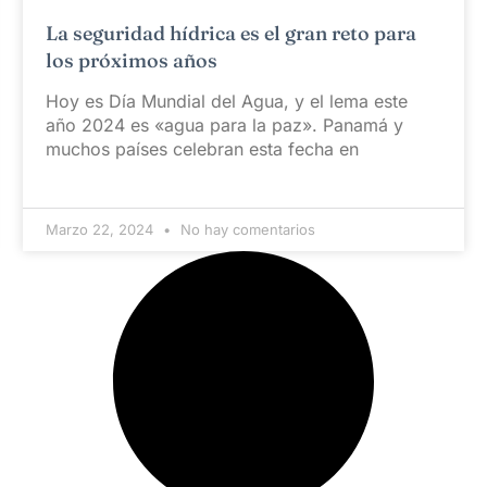
La seguridad hídrica es el gran reto para
los próximos años
Hoy es Día Mundial del Agua, y el lema este
año 2024 es «agua para la paz». Panamá y
muchos países celebran esta fecha en
Marzo 22, 2024
No hay comentarios