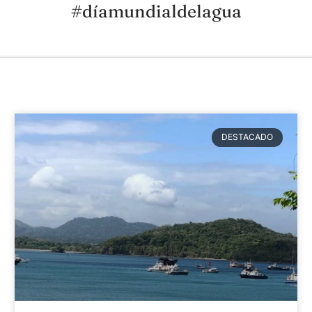
#díamundialdelagua
DESTACADO