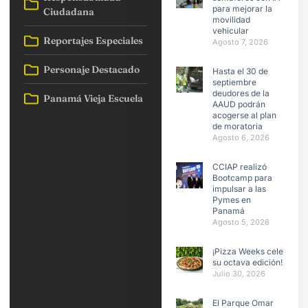
para mejorar la
Ciudadana
movilidad
vehicular
Reportajes Especiales
Agosto 7, 2026
Personaje Destacado
Hasta el 30 de
septiembre
deudores de la
Panamá Vieja Escuela
AAUD podrán
acogerse al plan
de moratoria
Agosto 6, 2026
CCIAP realizó
Bootcamp para
impulsar a las
Pymes en
Panamá
Agosto 5, 2026
¡Pizza Weeks celebra
su octava edición!
Julio 30, 2026
El Parque Omar