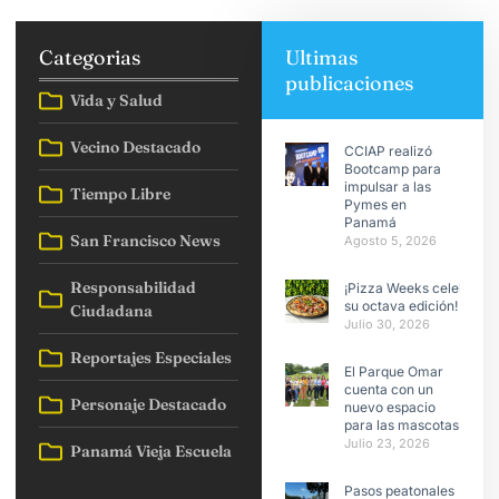
Categorias
Ultimas
publicaciones
Vida y Salud
Vecino Destacado
CCIAP realizó
Bootcamp para
impulsar a las
Tiempo Libre
Pymes en
Panamá
San Francisco News
Agosto 5, 2026
Responsabilidad
¡Pizza Weeks celebra
su octava edición!
Ciudadana
Julio 30, 2026
Reportajes Especiales
El Parque Omar
cuenta con un
Personaje Destacado
nuevo espacio
para las mascotas
Julio 23, 2026
Panamá Vieja Escuela
Pasos peatonales